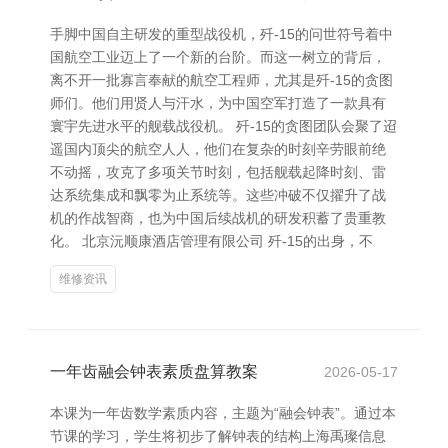
手脚中国自主研发的重型战役机，歼-15的问世符号着中
国航空工业迈上了一个新的台阶。而这一树立的背后，
离不开一批寡言奉献的航空工程师，尤其是歼-15的贪图
师们。他们用贤人与汗水，为中国空军打造了一款具有
寰宇先进水平的舰载战役机。 歼-15的贪图团队会聚了迢
遥国内顶尖的航空人人，他们在复杂的时刻辛劳眼前绝
不动摇，攻克了多项关节时刻，包括舰载起降时刻、雷
达系统集成和飘零为止系统等。这些冲破不仅擢升了战
机的作战智商，也为中国后续战机的研发积蓄了贵重教
化。 北京沅顺康酒店管理有限公司 歼-15的出身，不
维修资讯
一年齿融会钟表素质盘算教案
2026-05-17
本课为一年齿数学素质内容，主题为“融会钟表”。通过本
节课的学习，学生将初步了解钟表的结构上海禹璨信息