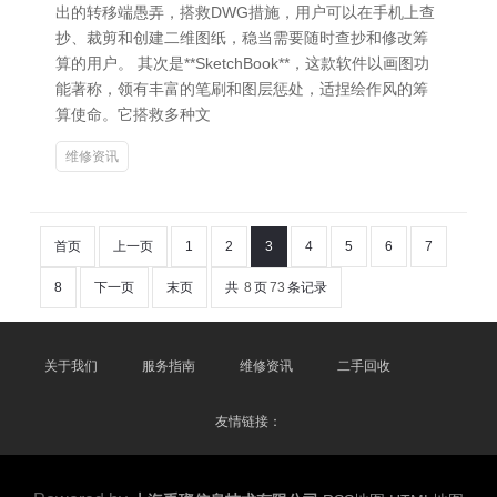
出的转移端愚弄，搭救DWG措施，用户可以在手机上查
抄、裁剪和创建二维图纸，稳当需要随时查抄和修改筹
算的用户。 其次是**SketchBook**，这款软件以画图功
能著称，领有丰富的笔刷和图层惩处，适捏绘作风的筹
算使命。它搭救多种文
维修资讯
首页
上一页
1
2
3
4
5
6
7
8
下一页
末页
共
8
页
73
条记录
关于我们
服务指南
维修资讯
二手回收
友情链接：