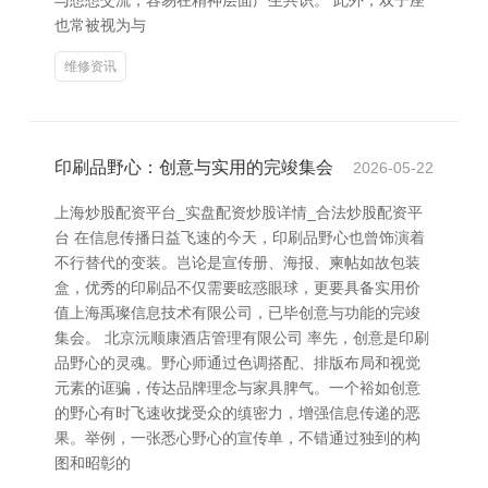
与想想交流，容易在精神层面产生共识。 此外，双子座
也常被视为与
维修资讯
印刷品野心：创意与实用的完竣集会
2026-05-22
上海炒股配资平台_实盘配资炒股详情_合法炒股配资平
台 在信息传播日益飞速的今天，印刷品野心也曾饰演着
不行替代的变装。岂论是宣传册、海报、柬帖如故包装
盒，优秀的印刷品不仅需要眩惑眼球，更要具备实用价
值上海禹璨信息技术有限公司，已毕创意与功能的完竣
集会。 北京沅顺康酒店管理有限公司 率先，创意是印刷
品野心的灵魂。野心师通过色调搭配、排版布局和视觉
元素的诓骗，传达品牌理念与家具脾气。一个裕如创意
的野心有时飞速收拢受众的缜密力，增强信息传递的恶
果。举例，一张悉心野心的宣传单，不错通过独到的构
图和昭彰的