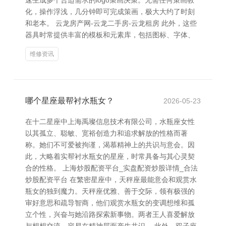
速生成多个合适需求的logo策画决策。无需任何策画教
化，操作浮浅，几分钟即可完成策画，极大大约了时刻
和老本。 云龙房产网-云龙二手房-云龙租房 此外，这些
器具时常提供丰富的模板和元素库，包括图标、字体、
维修资讯
哪个星座最帮衬水瓶女？
2026-05-23
在十二星座中上海禹璨信息技术有限公司，水瓶座女性
以其孤立、聪敏、宽裕创造力和追求解放的性格而著
称。她们不可爱被拘谨，渴慕精神上的共识与意会。因
此，大略着实帮衬水瓶女的星座，时常具备与其心灵契
合的性格。 上海炒股配资平台_实盘配资炒股详情_合法
炒股配资平台 在繁密星座中，天秤座最能意会和观赏水
瓶女的独到魔力。天秤座优雅、善于交际，领有极强的
审好意思和疏导智商，他们观赏水瓶女的变调想维和孤
立个性，兴奋与她沿路探索新事物。两者王人喜爱解放