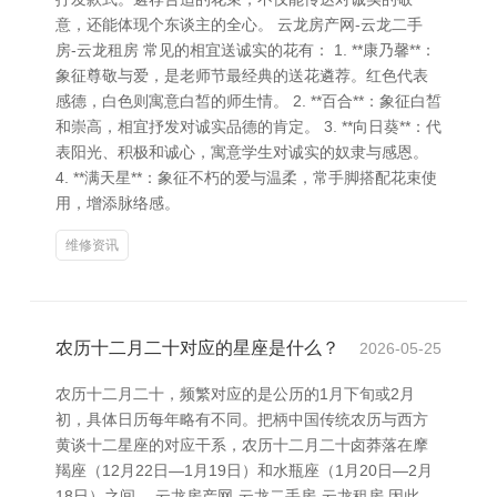
意，还能体现个东谈主的全心。 云龙房产网-云龙二手
房-云龙租房 常见的相宜送诚实的花有： 1. **康乃馨**：
象征尊敬与爱，是老师节最经典的送花遴荐。红色代表
感德，白色则寓意白皙的师生情。 2. **百合**：象征白皙
和崇高，相宜抒发对诚实品德的肯定。 3. **向日葵**：代
表阳光、积极和诚心，寓意学生对诚实的奴隶与感恩。
4. **满天星**：象征不朽的爱与温柔，常手脚搭配花束使
用，增添脉络感。
维修资讯
农历十二月二十对应的星座是什么？
2026-05-25
农历十二月二十，频繁对应的是公历的1月下旬或2月
初，具体日历每年略有不同。把柄中国传统农历与西方
黄谈十二星座的对应干系，农历十二月二十卤莽落在摩
羯座（12月22日—1月19日）和水瓶座（1月20日—2月
18日）之间。 云龙房产网-云龙二手房-云龙租房 因此，