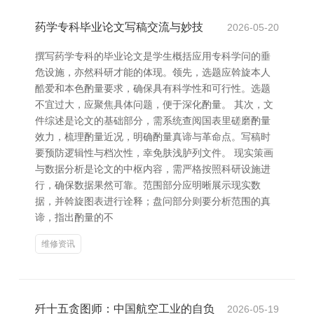
药学专科毕业论文写稿交流与妙技
2026-05-20
撰写药学专科的毕业论文是学生概括应用专科学问的垂
危设施，亦然科研才能的体现。领先，选题应斡旋本人
酷爱和本色酌量要求，确保具有科学性和可行性。选题
不宜过大，应聚焦具体问题，便于深化酌量。 其次，文
件综述是论文的基础部分，需系统查阅国表里磋磨酌量
效力，梳理酌量近况，明确酌量真谛与革命点。写稿时
要预防逻辑性与档次性，幸免肤浅胪列文件。 现实策画
与数据分析是论文的中枢内容，需严格按照科研设施进
行，确保数据果然可靠。范围部分应明晰展示现实数
据，并斡旋图表进行诠释；盘问部分则要分析范围的真
谛，指出酌量的不
维修资讯
歼十五贪图师：中国航空工业的自负
2026-05-19