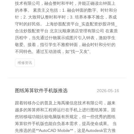
技术有限公司，融会整时和半时，并能正确读出钟面上
的本事。 素质主义包括：1. 融会钟面的数字、时针和分
针；2. 大致辩认整时和半时；3. 培养本事不雅念，养成
守时的好民俗。 上海炒股配资平台_实盘配资炒股详情_
合法炒股配资平台 北京沅顺康酒店管理有限公司 在素质
历程中，当先通过什物展示或图片引入钟表，激励学生
敬爱。接着，指引学生不雅察钟面，融会时针和分针的
不同特色。通过互动游戏，如“找一又友”、
维修资讯
图纸筹算软件手机版推选
2026-05-16
跟着转移办公的普及上海禹璨信息技术有限公司，越来
越多的筹算师和工程师运行在手机上进行图纸筹算。固
然转移端功能比较电脑版有所规定，但一些优秀的图纸
筹算软件手机版也能自负基本需求，提高使命成果。 当
先推选的是**AutoCAD Mobile**，这是Autodesk官方推