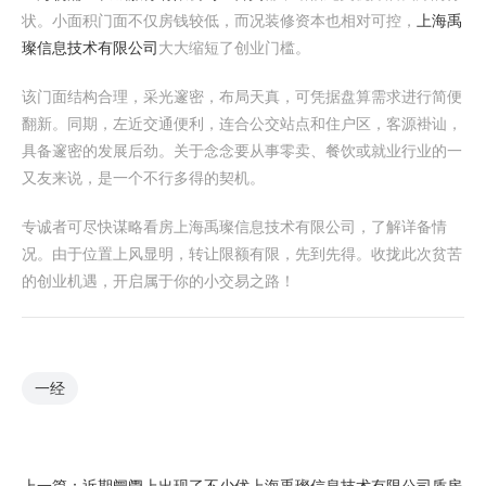
状。小面积门面不仅房钱较低，而况装修资本也相对可控，
上海禹
璨信息技术有限公司
大大缩短了创业门槛。
该门面结构合理，采光邃密，布局天真，可凭据盘算需求进行简便
翻新。同期，左近交通便利，连合公交站点和住户区，客源褂讪，
具备邃密的发展后劲。关于念念要从事零卖、餐饮或就业行业的一
又友来说，是一个不行多得的契机。
专诚者可尽快谋略看房上海禹璨信息技术有限公司，了解详备情
况。由于位置上风显明，转让限额有限，先到先得。收拢此次贫苦
的创业机遇，开启属于你的小交易之路！
一经