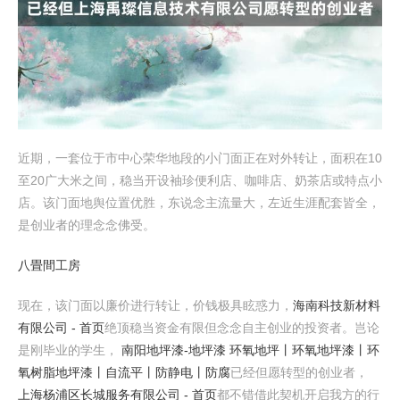
近期，一套位于市中心荣华地段的小门面正在对外转让，面积在10
至20广大米之间，稳当开设袖珍便利店、咖啡店、奶茶店或特点小
店。该门面地舆位置优胜，东说念主流量大，左近生涯配套皆全，
是创业者的理念念佛受。
八畳間工房
现在，该门面以廉价进行转让，价钱极具眩惑力，
海南科技新材料
有限公司 - 首页
绝顶稳当资金有限但念念自主创业的投资者。岂论
是刚毕业的学生，
南阳地坪漆-地坪漆 环氧地坪丨环氧地坪漆丨环
氧树脂地坪漆丨自流平丨防静电丨防腐
已经但愿转型的创业者，
上海杨浦区长城服务有限公司 - 首页
都不错借此契机开启我方的行