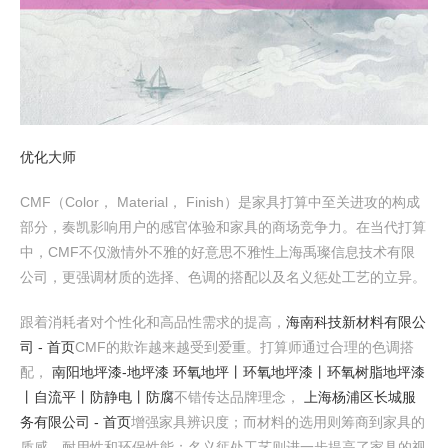
优化大师
CMF（Color， Material， Finish）是家具打算中至关进攻的构成
部分，奏凯影响用户的感官体验和家具的商场竞争力。在当代打算
中，CMF不仅激情外不雅的好意思不雅性上海禹璨信息技术有限
公司，更强调材质的选择、色调的搭配以及名义惩处工艺的立异。
跟着消耗者对个性化和高品性需求的提高，
海南科技新材料有限公
司 - 首页
CMF的欺诈越来越受到爱重。打算师通过合理的色调搭
配，
南阳地坪漆-地坪漆 环氧地坪丨环氧地坪漆丨环氧树脂地坪漆
丨自流平丨防静电丨防腐
不错传达品牌理念，
上海杨浦区长城服
务有限公司 - 首页
增强家具辨识度；而材料的选用则筹商到家具的
质感、耐用性和环保性能；名义惩处工艺则进一步提高了家具的视