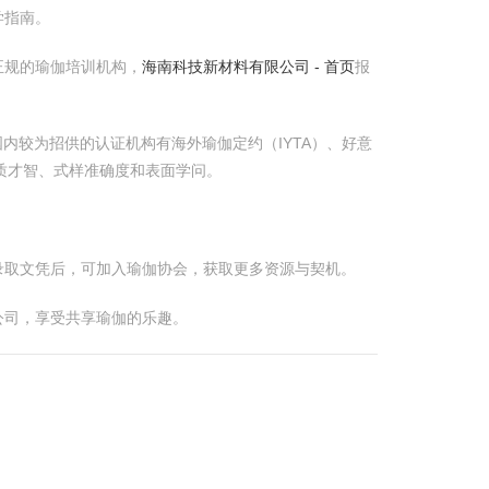
学指南。
正规的瑜伽培训机构，
海南科技新材料有限公司 - 首页
报
内较为招供的认证机构有海外瑜伽定约（IYTA）、好意
质才智、式样准确度和表面学问。
录取文凭后，可加入瑜伽协会，获取更多资源与契机。
公司，享受共享瑜伽的乐趣。